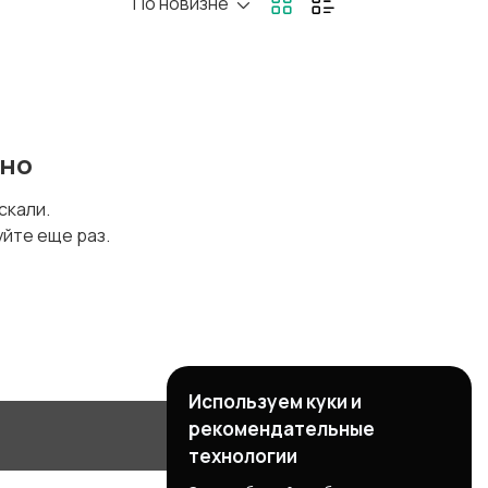
По новизне
ено
искали.
уйте еще раз.
Используем куки и
рекомендательные
технологии