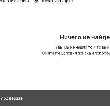
охранить поиск
🌍Показать на карте
Другое
Ничего не найд
Увы, мы не нашли то, что вы 
Смягчите условия поиска и попроб
 поддержки