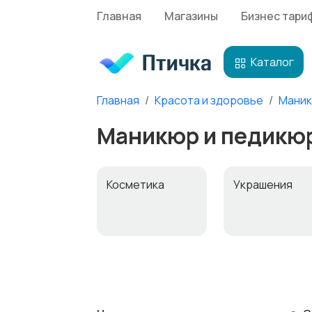
Главная
Магазины
Бизнес тари
Каталог
Главная
Красота и здоровье
Маник
Маникюр и педикюр
Косметика
Украшения
Парфюмерия
Стрижка и
удаление вол