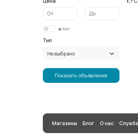
Цена
👉 С
Солярии и загар
Средства для
гигиены
🔥Хит
Тип
Не выбрано
Показать объявления
Магазины
Блог
О нас
Служба