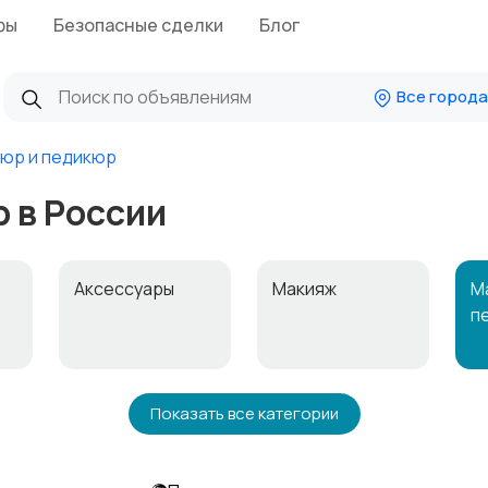
фы
Безопасные сделки
Блог
Все города
юр и педикюр
 в России
Аксессуары
Макияж
М
п
Уход за
Уход за кожей
Ф
Показать все категории
ос
волосами