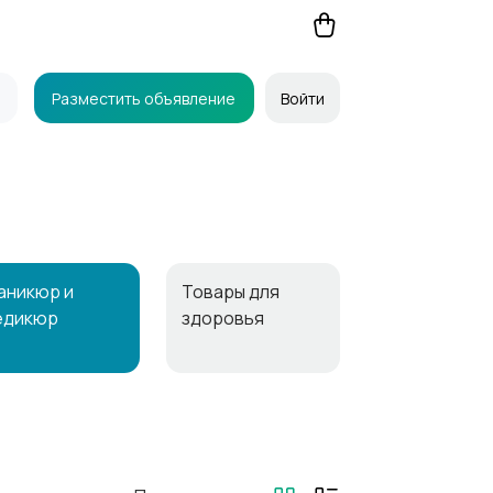
Разместить объявление
Войти
аникюр и
Товары для
едикюр
здоровья
ены и укладка
Тату и татуаж