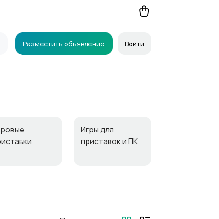
Разместить объявление
Войти
гровые
Игры для
риставки
приставок и ПК
узыкальные
Настольные
нструменты
игры