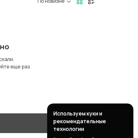
По новизне
ено
искали.
уйте еще раз.
Используем куки и
рекомендательные
технологии