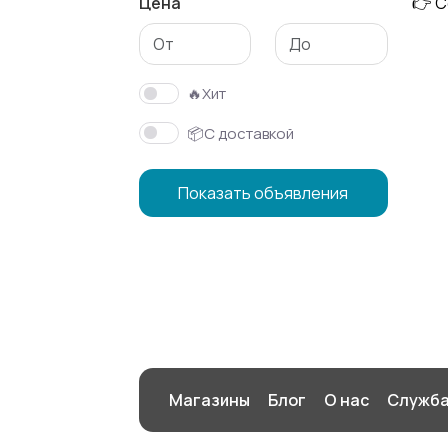
Цена
👉 С
Другое
🔥Хит
📦С доставкой
Показать объявления
Магазины
Блог
О нас
Служба