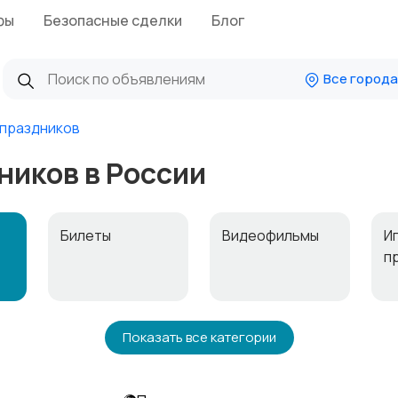
фы
Безопасные сделки
Блог
Все города
праздников
иков в России
Билеты
Видеофильмы
И
п
о
Материалы для
Музыка
М
Показать все категории
творчества
и