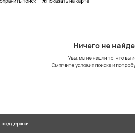
охранить поиск
🌍Показать на карте
Ничего не найд
Увы, мы не нашли то, что вы 
Смягчите условия поиска и попроб
 поддержки