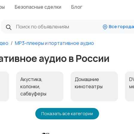
фы
Безопасные сделки
Блог
Все города
идео
MP3-плееры и портативное аудио
ативное аудио в России
Акустика,
Домашние
DV
колонки,
кинотеатры
м
сабвуферы
Спутниковое и
Аудиоусилители
Н
Показать все категории
цифровое ТВ
и ресиверы