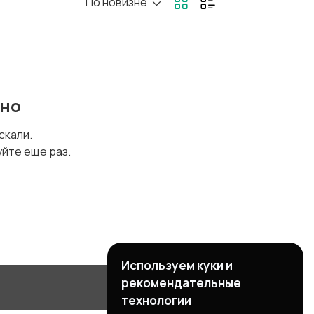
По новизне
ено
искали.
уйте еще раз.
Используем куки и
рекомендательные
технологии