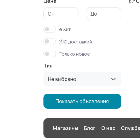
Цена
👉 С
Аксессуары
🔥Хит
📦С доставкой
Только новое
Тип
Не выбрано
Показать объявления
Магазины
Блог
О нас
Служба