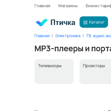
Главная
Магазины
Бизнес тари
Каталог
Главная
Электроника
ТВ, аудио, в
MP3-плееры и порт
Телевизоры
Проекторы
MP3-плееры и
Электронные
портативное
книги
аудио