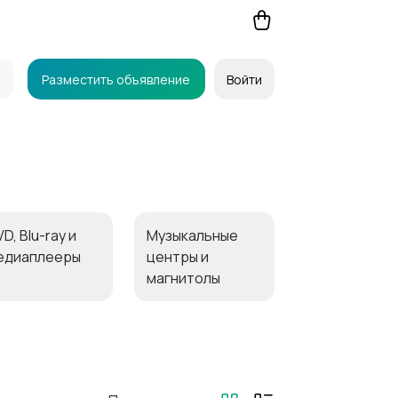
Разместить объявление
Войти
D, Blu-ray и
Музыкальные
едиаплееры
центры и
магнитолы
аушники
Микрофоны