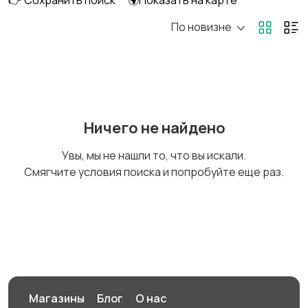
👉 Сохранить поиск
🌍Показать на карте
По новизне
Головные уборы
Домашняя одежда
Комбинезоны
Купальники
Ничего не найдено
Увы, мы не нашли то, что вы искали.
Смягчите условия поиска и попробуйте еще раз.
Нижнее белье
Обувь
Пиджаки и костюмы
Платья и юбки
Магазины
Блог
О нас