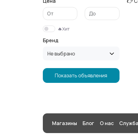
Цена
👉 С
Свитеры и
Спортивная
толстовки
одежда
🔥Хит
Бренд
Не выбрано
Показать объявления
Магазины
Блог
О нас
Служба