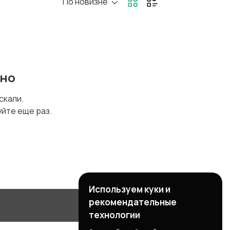
По новизне
ругое
ено
искали.
уйте еще раз.
Используем куки и
рекомендательные
технологии