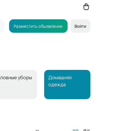
Разместить объявление
Войти
оловные уборы
Домашняя
одежда
иджаки и
Платья и юбки
остюмы