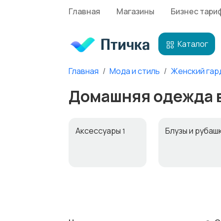
Главная
Магазины
Бизнес тари
Каталог
Главная
Мода и стиль
Женский гар
Домашняя одежда в
Аксессуары
Блузы и рубаш
1
Комбинезоны
Купальники