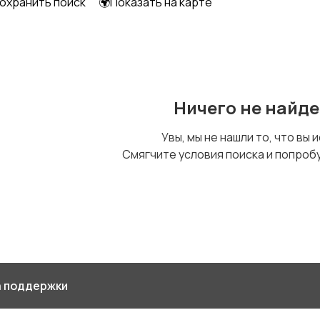
охранить поиск
🌍Показать на карте
Футболки и топы
Штаны и шорты
Д
Ничего не найд
Увы, мы не нашли то, что вы 
Смягчите условия поиска и попроб
 поддержки