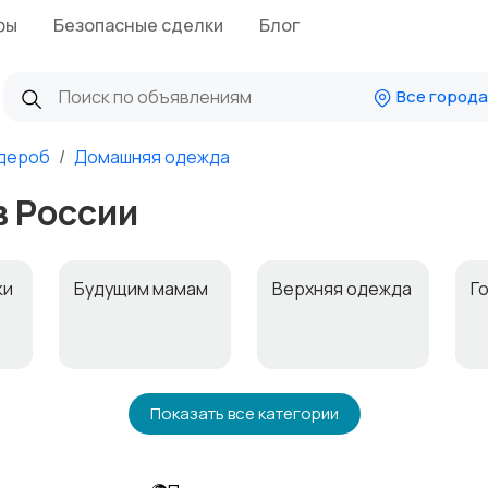
фы
Безопасные сделки
Блог
Все города
дероб
Домашняя одежда
 России
ки
Будущим мамам
Верхняя одежда
Г
Нижнее белье
Обувь
П
Показать все категории
к