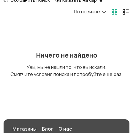
👉 Сохранить поиск
🌍Показать на карте
По новизне
Головные уборы
Домашняя одежда
Комбинезоны
Купальники
Ничего не найдено
Увы, мы не нашли то, что вы искали.
Смягчите условия поиска и попробуйте еще раз.
Нижнее белье
Обувь
Пиджаки и костюмы
Платья и юбки
Магазины
Блог
О нас