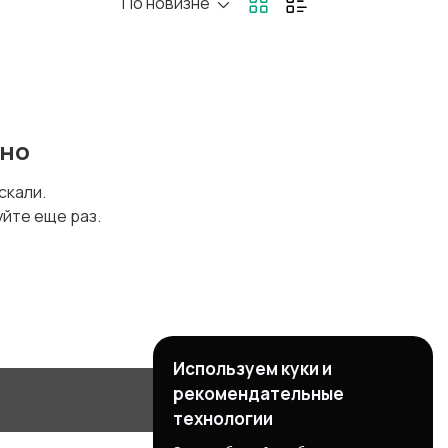
По новизне
ено
искали.
уйте еще раз.
Используем куки и
рекомендательные
технологии