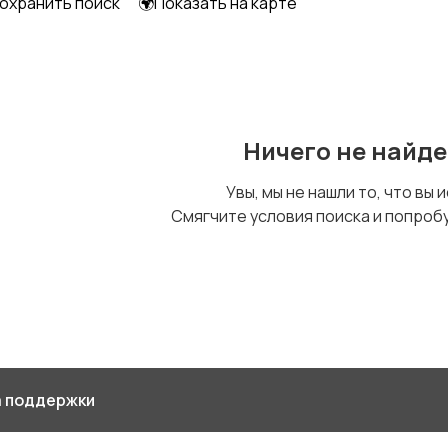
охранить поиск
🌍Показать на карте
Ничего не найд
Увы, мы не нашли то, что вы 
Смягчите условия поиска и попроб
 поддержки