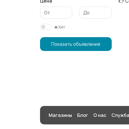
Цена
👉 С
🔥Хит
Показать объявления
Магазины
Блог
О нас
Служба