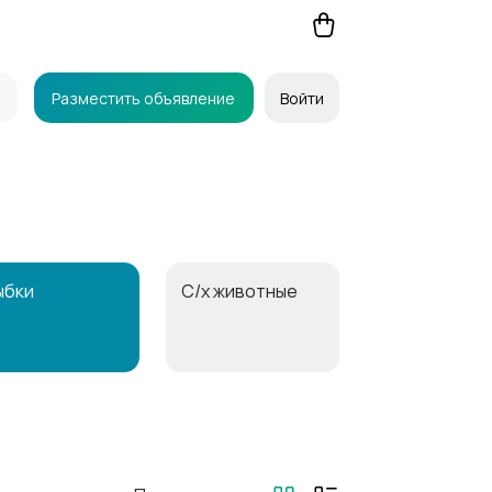
Разместить объявление
Войти
ыбки
С/х животные