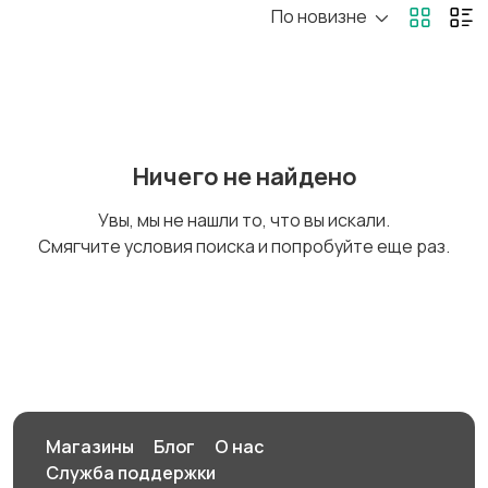
По новизне
Игровые приставки
Игры для приставок и
ПК
Книги и журналы
Коллекционирование
Ничего не найдено
Увы, мы не нашли то, что вы искали.
Смягчите условия поиска и попробуйте еще раз.
Материалы для
Музыка
творчества
Музыкальные
Настольные игры
инструменты
Магазины
Блог
О нас
Служба поддержки