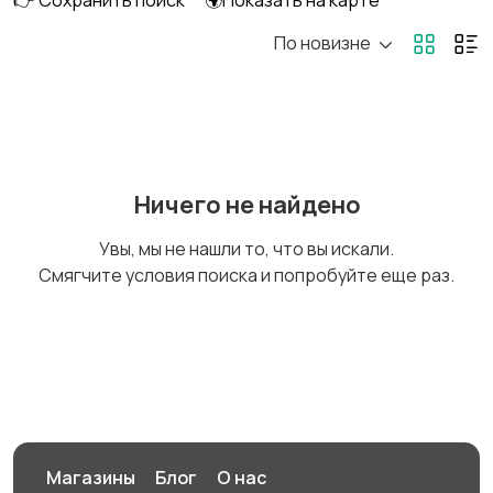
👉 Сохранить поиск
🌍Показать на карте
По новизне
Фотовспышки
Аксессуары
Штативы и
Студийное
Ничего не найдено
стабилизаторы
оборудование
Увы, мы не нашли то, что вы искали.
Смягчите условия поиска и попробуйте еще раз.
Цифровые
Компактные
фоторамки
фотопринтеры
Бинокли и оптические
приборы
Магазины
Блог
О нас