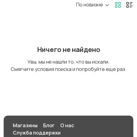
По новизне
Бильярд и боулинг
Водные виды спорта
Единоборства
Зимние виды спорта
Ничего не найдено
Увы, мы не нашли то, что вы искали.
Смягчите условия поиска и попробуйте еще раз.
Игры с мячом
Охота и рыбалка
Туризм и отдых на
Теннис, бадминтон,
природе
дартс
Магазины
Блог
О нас
Служба поддержки