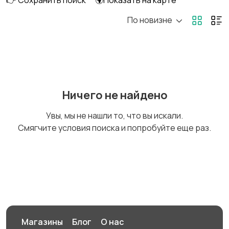
👉 Сохранить поиск
🌍Показать на карте
По новизне
Фотовспышки
Аксессуары
Штативы и
Студийное
Ничего не найдено
стабилизаторы
оборудование
Увы, мы не нашли то, что вы искали.
Смягчите условия поиска и попробуйте еще раз.
Цифровые
Компактные
фоторамки
фотопринтеры
Бинокли и оптические
приборы
Магазины
Блог
О нас