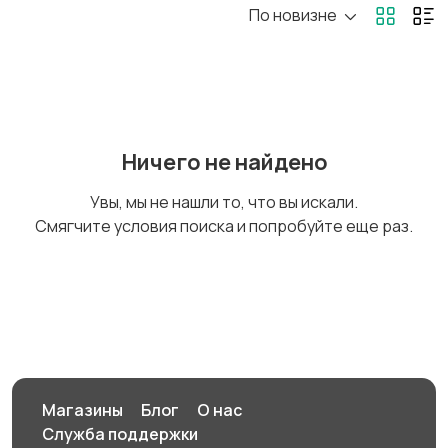
По новизне
Маникюр и педикюр
Товары для здоровья
Парфюмерия
Стрижка и удаление
Ничего не найдено
волос
Увы, мы не нашли то, что вы искали.
Смягчите условия поиска и попробуйте еще раз.
Уход за волосами
Уход за кожей
Фены и укладка
Тату и татуаж
Магазины
Блог
О нас
Служба поддержки