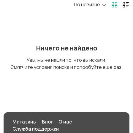
По новизне
Игровые приставки
Игры для приставок и
ПК
Книги и журналы
Коллекционирование
Ничего не найдено
Увы, мы не нашли то, что вы искали.
Смягчите условия поиска и попробуйте еще раз.
Материалы для
Музыка
творчества
Музыкальные
Настольные игры
инструменты
Магазины
Блог
О нас
Служба поддержки