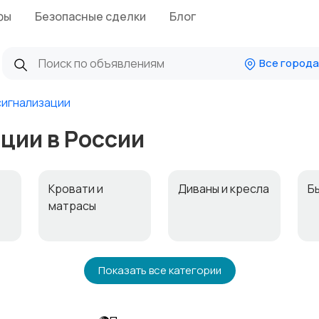
фы
Безопасные сделки
Блог
Все города
сигнализации
ции в России
Кровати и
Диваны и кресла
Б
матрасы
Охрана и
Подставки и
П
Показать все категории
сигнализации
тумбы