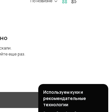
По новизне
кафы и комоды
Другое
ено
искали.
уйте еще раз.
Используем куки и
рекомендательные
технологии