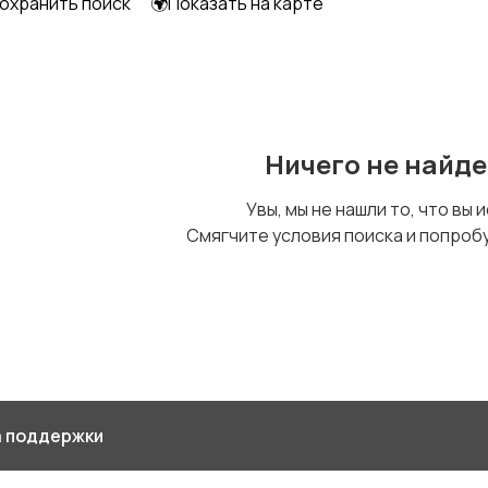
охранить поиск
🌍Показать на карте
Столы и стулья
Текстиль и
Ш
ковры
Ничего не найд
Увы, мы не нашли то, что вы 
Смягчите условия поиска и попроб
 поддержки