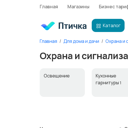
Главная
Магазины
Бизнес тари
Каталог
Главная
Для дома и дачи
Охрана и 
Охрана и сигнализа
Освещение
Кухонные
гарнитуры
1
Канцелярия
Посуда