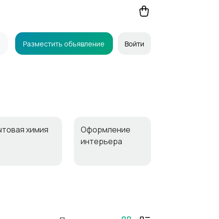
Разместить объявление
Войти
ытовая химия
Оформление
интерьера
осуда
Растения и
семена