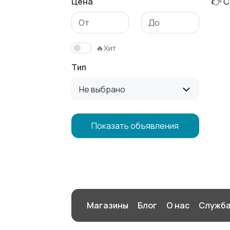
Цена
👉 С
Сад и огород
Садовая
мебель
🔥Хит
Тип
Не выбрано
Показать объявления
Магазины
Блог
О нас
Служба