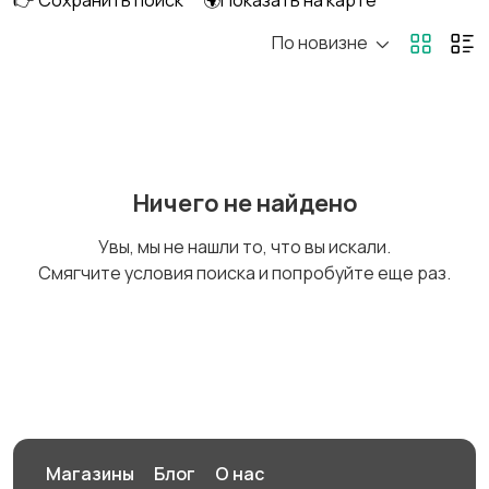
👉 Сохранить поиск
🌍Показать на карте
По новизне
Кулеры и фильтры для
Плиты и духовые
воды
шкафы
Посудомоечные
Приготовление еды
Ничего не найдено
машины
Увы, мы не нашли то, что вы искали.
Смягчите условия поиска и попробуйте еще раз.
Приготовление
Пылесосы и
напитков
пароочистители
Стиральные машины
Утюги и уход за
одеждой
Магазины
Блог
О нас