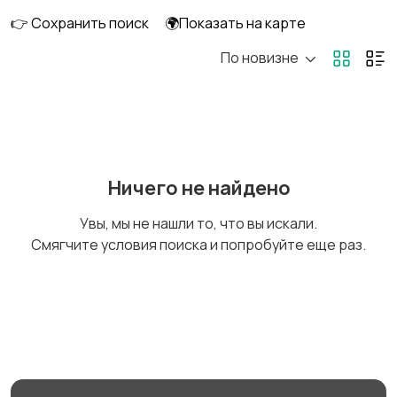
👉 Сохранить поиск
🌍Показать на карте
По новизне
DVD, Blu-ray и
Музыкальные центры
медиаплееры
и магнитолы
MP3-плееры и
Электронные книги
Ничего не найдено
портативное аудио
Увы, мы не нашли то, что вы искали.
Смягчите условия поиска и попробуйте еще раз.
Спутниковое и
Аудиоусилители и
цифровое ТВ
ресиверы
Наушники
Микрофоны