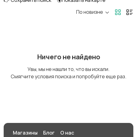
👉 Сохранить поиск
🌍Показать на карте
По новизне
DVD, Blu-ray и
Музыкальные центры
медиаплееры
и магнитолы
MP3-плееры и
Электронные книги
Ничего не найдено
портативное аудио
Увы, мы не нашли то, что вы искали.
Смягчите условия поиска и попробуйте еще раз.
Спутниковое и
Аудиоусилители и
цифровое ТВ
ресиверы
Наушники
Микрофоны
Магазины
Блог
О нас