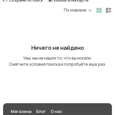
👉 Сохранить поиск
🌍Показать на карте
По новизне
Оргтехника и
Сетевое
расходники
оборудование
Мультимедиа
Накопители данных и
Ничего не найдено
картридеры
Увы, мы не нашли то, что вы искали.
Смягчите условия поиска и попробуйте еще раз.
Программное
Рули, джойстики,
обеспечение
геймпады
Комплектующие и
Аксессуары
запчасти
Магазины
Блог
О нас